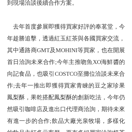
到現場洽談後續合作方案。
導
覽
經
去年首度參展即獲得買家好評的奉茗堂，今
發
局
年趁勝追擊，透過紅玉紅茶與各國買家交流，
桃
其中通路商GMT及MOHINI等買家，也在開展
園
首日洽詢未來合作;今年主推吻魚XO海鮮醬的
市
政
向記食品，也吸引COSTCO至攤位洽談未來合
府
作;去年一推出即獲得買家青睞的豆之家珍果
E
n
鳳梨酥，果乾搭配鳳梨酥的創新吃法，今年仍
g
然吸引咖啡店及進出口代理商洽詢，期待未來
l
i
有進一步的合作;飲品大廠光泉牧場，多樣化
s
h