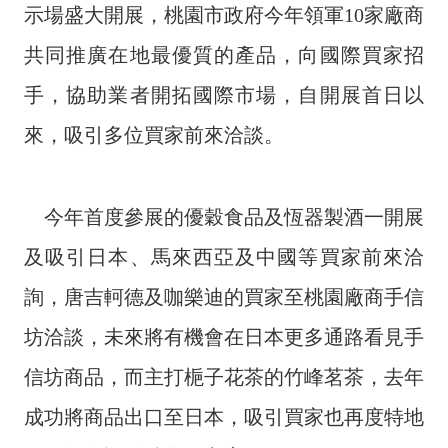
投
示場盛大開展，桃園市政府今年領軍10家廠商
資
共同推廣在地最優質的產品，向國際買家招
商
機
手，協助業者開拓國際市場，自開展首日以
服
來，吸引多位買家前來洽談。
務
幫
手
今年首度參展的優穀食品及恆器製酒一開展
投
及吸引日本、馬來西亞及中國等買家前來洽
資
詢，唐吉軻德及咖樂迪的買家至桃園廠商手信
回
坊洽談，未來將有機會在日本更多通路看見手
首
頁
信坊商品，而主打梔子花茶的竹峰茗茶，去年
網
成功將商品出口至日本，吸引買家也再度特地
站