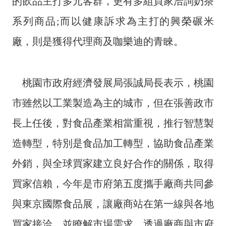
的飲品主打多元客群，更有多組買家洽詢奶茶
系列商品;而以健康訴求為主打的興榮碾米
隱
私
廠，則是獲得代理商及咖樂迪的青睞。
權
政
策
桃園市政府經濟發展局張誠局長表示，桃園
網
市雖然以工業製造為主的城市，但在張善政市
站
安
長上任後，對食品產業相當重視，推行智慧製
全
政
造轉型，特別是食品加工轉型，協助食品產業
策
外銷，與全球買家建立良好合作的關係，取得
政
買家信賴，今年是市府第五度攜手廠商共同參
府
網
與東京國際食品展，讓廠商站在第一線與各地
站
資
買家接洽，並瞭解市場需求，透過廠商與市府