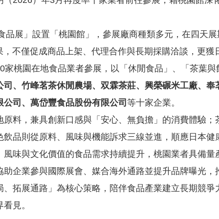
（2026）年3月再度率十家業者前往參展，藉桃園館
際食品展」設置「桃園館」，參展廠商種類多元，在四天
成果，不僅促成商品上架、代理合作與長期採購洽談，更獲
10家桃園在地食品業者參展，以「休閒食品」、「茶葉與
公司、竹峰茗茶休閒農場、双霖茶莊、興榮碾米工廠、奉
限公司、萬岱豐食品股份有限公司
等十家企業。
地原料，兼具創新口感與「安心、無負擔」的消費體驗；
色飲品則從原料、風味與機能訴求三線並進，順應日本健
、風味與文化價值的食品需求持續提升，桃園業者具備量
協助企業參與國際展會、媒合海外通路並提升品牌曝光，
局、拓展通路」為核心策略，陪伴食品產業建立長期競爭
界看見。