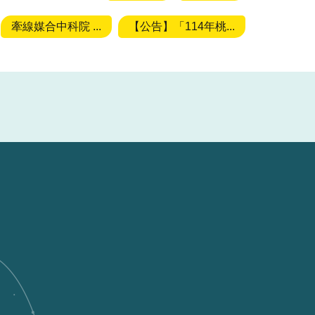
牽線媒合中科院 ...
【公告】「114年桃...