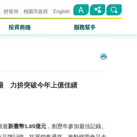
經發局
桃園市政府
English
投資商機
服務幫手
桃園航空城
單一窗口
產業園區
措施條例
桃園Link地廠辦媒合平台
補助計畫
市場 力拚突破今年上億佳績
服務機構
投資文件下載
額逾
新臺幣1.65億元
，創歷年參加最佳記錄。