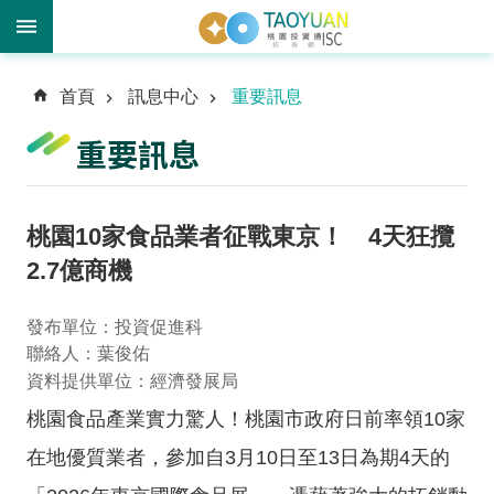
進
首頁
訊息中心
重要訊息
階
搜
重要訊息
尋
桃園10家食品業者征戰東京！ 4天狂攬
訊
2.7億商機
息
中
發布單位：投資促進科
心
聯絡人：葉俊佑
資料提供單位：經濟發展局
投
資
桃園食品產業實力驚人！桃園市政府日前率領10家
優
在地優質業者，參加自3月10日至13日為期4天的
勢