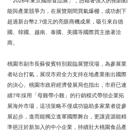
「2026年東京國際食品展」，憑藉著強大的拓銷動
投
資
能與產業競爭力，在展覽期間買氣爆棚，成功創下
商
超過新台幣2.7億元的亮眼商機成果，吸引來自德
機
國、韓國、越南、泰國、美國等國際買主搶著洽
服
商。
務
幫
手
桃園市副市長蘇俊賓特別親臨展覽現場，為參展業
投
者站台打氣，展現市府全力支持在地產業衝出國際
資
的決心。桃園市政府經濟發展局也指出，市府已連
續7年採用「母雞帶小雞」的行銷模式帶領企業拓
回
首
展海外市場，這項策略不僅成功協助多家業者從參
頁
展起步，進而能獨立進軍國際舞台，更讓資源能精
網
準挹注於新加入的中小企業，持續壯大桃園食品產
站