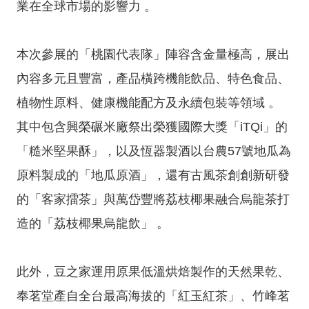
導
業在全球市場的影響力 。
覽
經
本次參展的「桃園代表隊」陣容含金量極高，展出
發
內容多元且豐富，產品橫跨機能飲品、特色食品、
局
植物性原料、健康機能配方及永續包裝等領域 。
桃
其中包含興榮碾米廠祭出榮獲國際大獎「iTQi」的
園
市
「糙米堅果酥」，以及恆器製酒以台農57號地瓜為
政
原料製成的「地瓜原酒」，還有古風茶創創新研發
府
的「客家擂茶」與萬岱豐將荔枝椰果融合烏龍茶打
E
n
造的「荔枝椰果烏龍飲」 。
g
l
此外，豆之家運用原果低溫烘焙製作的天然果乾、
i
s
奉茗堂產自全台最高海拔的「紅玉紅茶」、竹峰茗
h