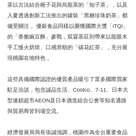
茶以古法結合梔子花與烏龍茶的「知子茶」，以及
隱
入夏透過創新工法推出的罐裝「黑糖珍珠奶茶」都
私
備受關注 。優穀食品同樣以榮獲國際大獎「iTQi」
權
政
的「香脆豌豆酥」參戰，双霖茶莊則帶來以龍眼木
策
手工慢火烘焙、口感滑順的「碳花紅茶」，充分展
網
現桃園在地特色 。
站
安
全
這些具備國際認證的優質產品吸引了眾多國際買家
政
駐足洽談，包含誠品生活、Costco、7-11、日本大
策
型連鎖超市AEON及日本酒造組合公會等知名通路
政
府
與貿易商皆到場交流。
網
站
經濟發展局局長張誠強調，桃園作為全台重要食品
資