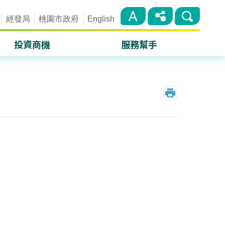
經發局
桃園市政府
English
投資商機
服務幫手
桃園航空城
單一窗口
產業園區
措施條例
桃園Link地廠辦媒合平台
補助計畫
服務機構
投資文件下載