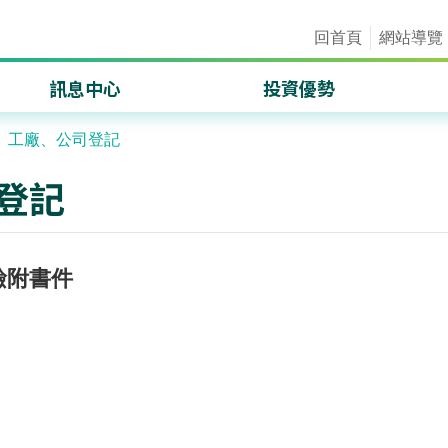
回首頁
網站導覽
訊息中心
投資優勢
重要訊息
區位優勢
、工廠、公司登記
成果績效
產業分析
登記
國際產經情勢
桃園會展中心專區
施政成果透明資訊網
發展資源
檢附書件