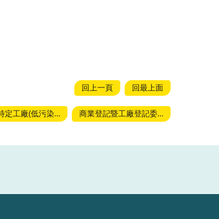
回上一頁
回最上面
定工廠(低污染...
商業登記暨工廠登記委...