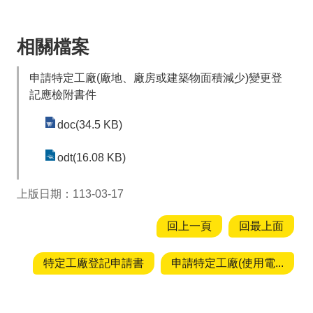
投
資
商
相關檔案
機
申請特定工廠(廠地、廠房或建築物面積減少)變更登
服
記應檢附書件
務
幫
doc(34.5 KB)
手
odt(16.08 KB)
投
資
上版日期：113-03-17
回
回上一頁
回最上面
首
頁
特定工廠登記申請書
申請特定工廠(使用電...
網
站