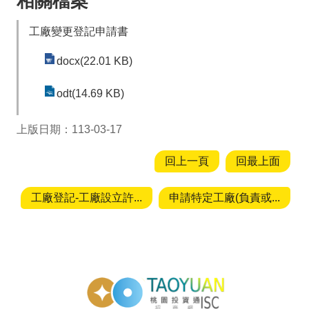
相關檔案
投
資
工廠變更登記申請書
商
機
docx(22.01 KB)
服
odt(14.69 KB)
務
幫
上版日期：113-03-17
手
回上一頁
回最上面
投
資
工廠登記-工廠設立許...
申請特定工廠(負責或...
回
首
頁
投資通招商網
網
站