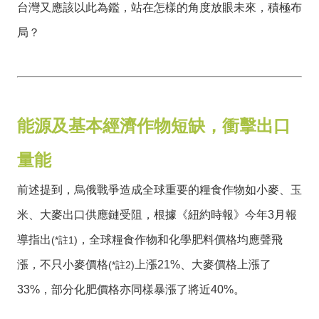
導
台灣又應該以此為鑑，站在怎樣的角度放眼未來，積極布
覽
局？
經
發
局
桃
能源及基本經濟作物短缺，衝擊出口
園
市
量能
政
府
前述提到，烏俄戰爭造成全球重要的糧食作物如小麥、玉
E
米、大麥出口供應鏈受阻，根據《紐約時報》今年3月報
n
導指出
，全球糧食作物和化學肥料價格均應聲飛
(*註1)
g
l
漲，不只小麥價格
上漲21%、大麥價格上漲了
(*註2)
i
33%，部分化肥價格亦同樣暴漲了將近40%。
s
h