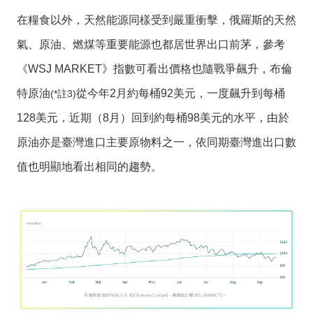
在糧食以外，天然能源同樣受到嚴重衝擊，俄羅斯的天然
隱
氣、原油、燃煤等重要能源也都居世界出口前茅，參考
私
權
《WSJ MARKET》指數可看出價格也隨戰爭飆升，布倫
政
特原油
從今年2月約每桶92美元，一度飆升到每桶
(*註3)
策
128美元，近期（8月）回到約每桶98美元的水平，由於
網
站
原油亦是臺灣進口主要原物料之一，依同期臺灣進出口數
安
值也明顯地看出相同的趨勢。
全
政
策
政
府
網
站
資