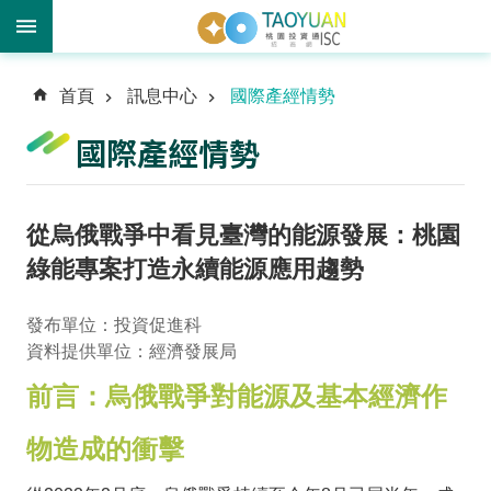
進
首頁
訊息中心
國際產經情勢
階
搜
國際產經情勢
尋
從烏俄戰爭中看見臺灣的能源發展：桃園
訊
綠能專案打造永續能源應用趨勢
息
中
發布單位：投資促進科
心
資料提供單位：經濟發展局
投
前言：烏俄戰爭對能源及基本經濟作
資
優
物造成的衝擊
勢