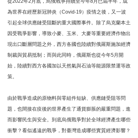
從2022年2月底，烏俄戰爭持續至今年8月已屆半年，成
投
資
為世界在經歷新冠肺炎（Covid-19）疫情之後，又一波
商
引起全球供應鏈受阻斷的重大國際事件。除了烏克蘭本土
機
因受戰爭影響，導致小麥、玉米、大麥等重要經濟作物出
服
現出口斷層問題之外，西方各國也陸續對俄羅斯施加經濟
務
幫
制裁與貿易抵制；而與此同時，俄羅斯也從今年5月開
手
始，陸續對西方各國加以天然氣與石油等能源限禁運等政
投
策。
資
回
由於戰爭造成的原物料與零組件短缺、供應鏈受阻等問
首
題，也間接在疫後的世界產生了通貨膨脹的嚴重問題，進
頁
而影響民生與安全。到底烏俄戰爭對於全球經濟產生哪些
網
衝擊？看似遙遠的戰爭，對臺灣造成哪些實質經濟影響？
站