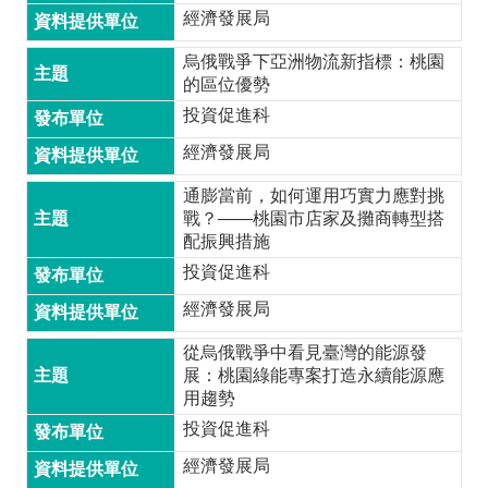
投
經濟發展局
資
烏俄戰爭下亞洲物流新指標：桃園
商
的區位優勢
機
投資促進科
服
經濟發展局
務
幫
通膨當前，如何運用巧實力應對挑
手
戰？——桃園市店家及攤商轉型搭
配振興措施
投
投資促進科
資
經濟發展局
回
從烏俄戰爭中看見臺灣的能源發
首
展：桃園綠能專案打造永續能源應
頁
用趨勢
投資促進科
網
經濟發展局
站