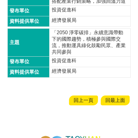
搭配產業行銷策略，加強回溫力道
投資促進科
隱
私
經濟發展局
權
「2050 淨零碳排」永續意識帶動
政
下的國際趨勢，積極參與國際交
策
流，推動運具綠化鼓勵民眾、產業
共同參與
網
投資促進科
站
安
經濟發展局
全
政
策
回上一頁
回最上面
政
府
網
站
資
投資通招商網