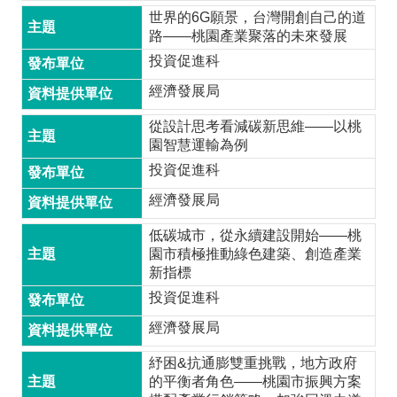
導
世界的6G願景，台灣開創自己的道
覽
路——桃園產業聚落的未來發展
投資促進科
經
發
經濟發展局
局
從設計思考看減碳新思維——以桃
桃
園智慧運輸為例
園
投資促進科
市
經濟發展局
政
府
低碳城市，從永續建設開始——桃
園市積極推動綠色建築、創造產業
E
新指標
n
投資促進科
g
l
經濟發展局
i
紓困&抗通膨雙重挑戰，地方政府
s
的平衡者角色——桃園市振興方案
h