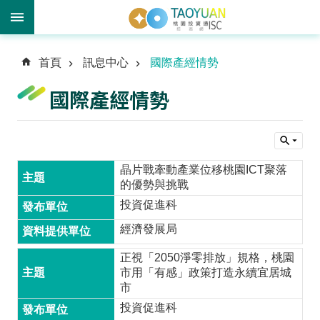
進
首頁
訊息中心
國際產經情勢
階
搜
國際產經情勢
尋
訊
晶片戰牽動產業位移桃園ICT聚落
息
的優勢與挑戰
中
投資促進科
心
經濟發展局
投
正視「2050淨零排放」規格，桃園
資
市用「有感」政策打造永續宜居城
優
市
勢
投資促進科