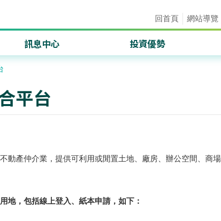
回首頁
網站導覽
訊息中心
投資優勢
重要訊息
區位優勢
台
成果績效
產業分析
媒合平台
國際產經情勢
桃園會展中心專區
施政成果透明資訊網
發展資源
動產仲介業，提供可利用或閒置土地、廠房、辦公空間、商場等資
用地，包括線上登入、紙本申請，如下：