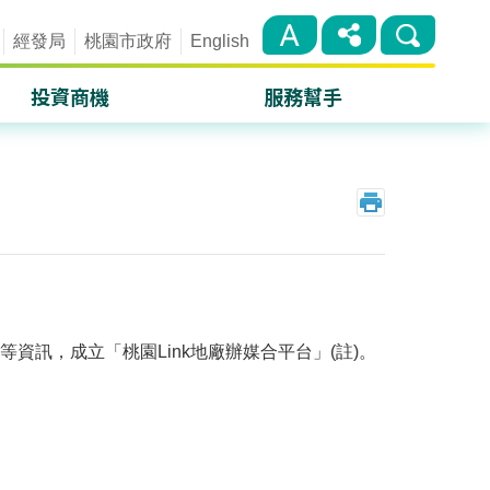
經發局
桃園市政府
English
投資商機
服務幫手
桃園航空城
單一窗口
產業園區
措施條例
桃園Link地廠辦媒合平台
補助計畫
服務機構
訊，成立「桃園Link地廠辦媒合平台」(註)。
投資文件下載