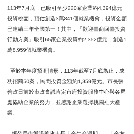
投
113年7月底，已吸引至少220家企業約4,394億元
資
商
投資桃園，預估創造3萬841個就業機會，投資金額
機
已連續三年全國第一！其中，「歡迎臺商回臺投資
服
行動方案」吸引65家企業投資約2,352億元，創造1
務
萬8,959個就業機會。
幫
手
至於本年度招商情形，113年截至7月底為止，成
投
資
功招商50案，民間投資金額約1,359億元。市長張
善政日前於市政會議肯定市府投資服務中心與各局
回
處協助企業的努力，並感謝企業選擇桃園壯大產
首
頁
業。
網
站
經發局依循張善政市長「全生命週期」、「全方