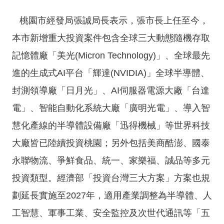
桃園市經發局張誠局長表示，張市長上任至今，
隱
私
本市新增重大投資案件包含全球三大動態隨機存取
權
記憶體廠「美光(Micron Technology)」、全球最先
政
策
進的生成式AI平台「輝達(NVIDIA)」全球半導體、
網
封測領導廠「日月光」、AI伺服器電源大廠「台達
站
電」、智能自動化系統大廠「廣明光電」、導入智
安
慧化產線的半導體設備廠「迅得機械」等世界科技
全
政
大廠皆已陸續投資桃園；另外包括美商酷澎、國泰
策
永聯物流、爭鮮食品、統一、家樂福、誠品等多元
政
投資類型。經濟部「投資台灣三大方案」方案也規
府
網
劃延長實施至2027年，適用產業調整為半導體、人
站
工智慧、軍事工業、安全監控及次世代通訊等「五
資