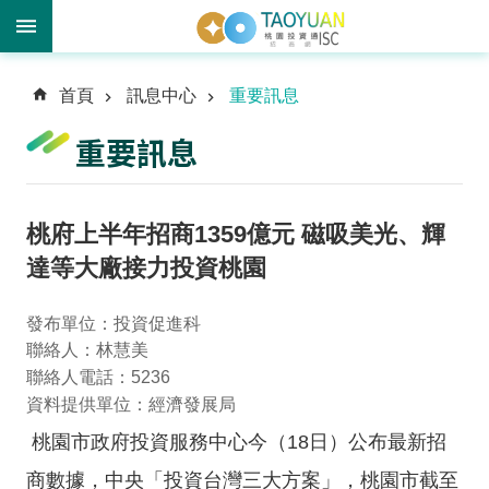
進
首頁
訊息中心
重要訊息
階
搜
重要訊息
尋
桃府上半年招商1359億元 磁吸美光、輝
訊
達等大廠接力投資桃園
息
中
發布單位：投資促進科
心
聯絡人：林慧美
聯絡人電話：5236
投
資料提供單位：經濟發展局
資
優
桃園市政府投資服務中心今（18日）公布最新招
勢
商數據，中央「投資台灣三大方案」，桃園市截至