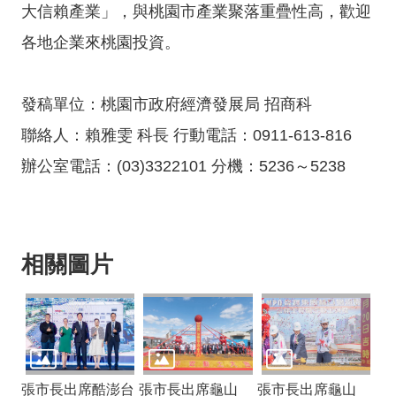
大信賴產業」，與桃園市產業聚落重疊性高，歡迎
料
開
各地企業來桃園投資。
放
宣
告
發稿單位：桃園市政府經濟發展局 招商科
聯絡人：賴雅雯 科長 行動電話：0911-613-816
辦公室電話：(03)3322101 分機：5236～5238
相關圖片
張市長出席酷澎台
張市長出席龜山
張市長出席龜山