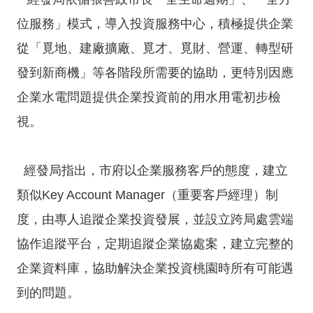
導
覽
位服務」模式，導入投資服務中心，積極提供企業
從「覓地、建廠擴廠、覓才、覓財、營運、轉型研
經
發
發到新商機」等各階段所需要的協助，更特別因應
局
企業水電問題提供企業投資前的用水用電初步檢
桃
視。
園
市
政
經發局指出，市府以企業服務客戶的態度，建立
府
類似Key Account Manager（重要客戶經理）制
E
度，由專人追蹤企業投資發展，並設立跨局處雲端
n
g
協作追蹤平台，定期追蹤企業協處案，建立完整的
l
企業資料庫，協助解決企業投資桃園時所有可能遇
i
到的問題。
s
h