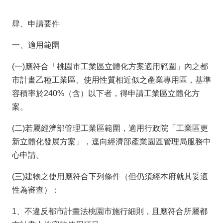
導
覽
肆、申請要件
經
一、適用範圍
發
局
(一)應符合「桃園市工業區立體化方案適用範圍」內之都
桃
市計畫乙種工業區、使用性質相近似之產業專用區，基準
園
容積率於240%（含）以下者，得申請工業區立體化方
市
案。
政
府
(二)若屬經濟部管理工業區範圍，適用行政院「工業區更
新立體化發展方案」，逕向經濟部產業園區管理局服務中
E
心申請。
n
g
(三)建物之使用應符合下列條件（但仍須經本府就其妥適
l
性為審查）：
i
s
1、不違反都市計畫法桃園市施行細則，且應符合所屬都
h