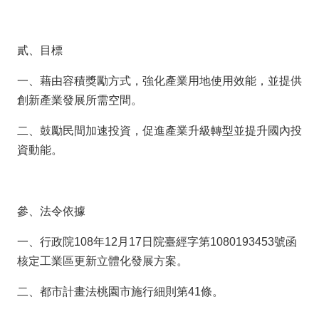
投
資
商
貳、目標
機
一、藉由容積獎勵方式，強化產業用地使用效能，並提供
服
創新產業發展所需空間。
務
幫
二、鼓勵民間加速投資，促進產業升級轉型並提升國內投
手
資動能。
投
資
參、法令依據
回
一、行政院108年12月17日院臺經字第1080193453號函
首
頁
核定工業區更新立體化發展方案。
網
二、都市計畫法桃園市施行細則第41條。
站