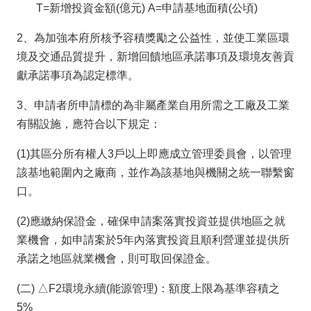
T=新增投資金額(億元) A=申請基地面積(公頃)
2、為加強本府所核予容積獎勵之公益性，並使工業區環
境及交通品質提升，新增回饋地區承諾事項及環境友善貢
獻承諾事項為認定標準。
3、申請者所申請標的為非屬產業自用所需之工廠及工業
有關設施，應符合以下規定：
(1)其區分所有權人3戶以上即應成立管理委員會，以管理
該基地範圍內之廠商，並作為該基地與機關之統一聯繫窗
口。
(2)應繳納保證金，確保申請案落實投資並提供地區之就
業機會，如申請案於5年內落實投資且順利營運並提供所
承諾之地區就業機會，則可取回保證金。
(二) △F2環境永續(能源管理)：額度上限為基準容積之
5%