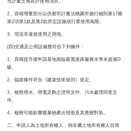
市計畫土地容許使用項目。
隱
2、容積增量部分以供都市計畫法桃園市施行細則第17條
私
第2項第1款及第2款所定設施或行業使用為限。
權
政
3、現況非違規使用之用地。
策
(四)交通及公用設備應符合下列條件：
網
站
1、容積提升後申請基地面臨最寬道路服務水準未超過D
安
級。
全
2、臨路條件符合《建築技術規則》規定。
政
策
3、檢附用水、用電足夠之證明文件、污水處理同意文
政
件。
府
4、檢附可能影響廢棄物產出情形及其應變對策。
網
站
二、申請人為土地所有權人，倘非屬土地所有權人自用
資