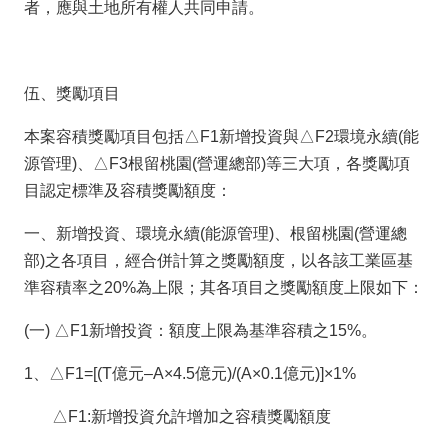
者，應與土地所有權人共同申請。
料
開
放
宣
伍、獎勵項目
告
本案容積獎勵項目包括△F1新增投資與△F2環境永續(能
源管理)、△F3根留桃園(營運總部)等三大項，各獎勵項
目認定標準及容積獎勵額度：
一、新增投資、環境永續(能源管理)、根留桃園(營運總
部)之各項目，經合併計算之獎勵額度，以各該工業區基
準容積率之20%為上限；其各項目之獎勵額度上限如下：
(一) △F1新增投資：額度上限為基準容積之15%。
1、△F1=[(T億元–A×4.5億元)/(A×0.1億元)]×1%
△F1:新增投資允許增加之容積獎勵額度