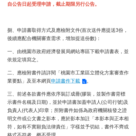
自公告日起受理申請，截止期限另行公告。
捌、申請書取得方式及應檢附文件(首次送件應提送3份，
後續應配合機關審查需求，增加提送份數)：
一、由桃園市政府經濟發展局網站專區下載申請書表，並
依規定填寫之。
二、應檢附書件請詳閱「桃園市工業區立體化方案審查作
業要點」及至本網頁
申請書件下載
。
三、前述各款書件應依序裝訂成冊(膠裝，並製作書背標
示書件名稱及日期)，並於申請書加蓋申請人(公司行號)及
負責人(代表人)印章；所附書件如係為政府機關核發之證
明文件或公文書之影本，應於影本加註「本影本與正本相
符，如有不實願負法律責任」字樣並予切結，書件不齊或
格式不符者，概不受理。