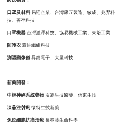
導
覽
口罩及材料
易廷企業、台灣康匠製造、敏成、兆羿科
技、善存科技
經
發
口罩機器
台灣瀧澤科技、協易機械工業、東培工業
局
防護衣
豪紳纖維科技
桃
園
測溫顯像儀
昇銳電子、大量科技
市
政
府
新藥開發：
E
n
中樞神經系統藥物
友霖生技醫藥、信東生技
g
l
凍晶注射劑
懷特生技新藥
i
免疫細胞抗癌治療
長春藤生命科學
s
h