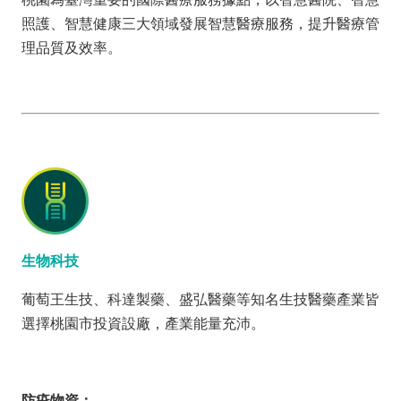
投
照護、智慧健康三大領域發展智慧醫療服務，提升醫療管
資
理品質及效率。
商
機
服
務
幫
手
投
資
生物科技
回
葡萄王生技、科達製藥、盛弘醫藥等知名生技醫藥產業皆
首
選擇桃園市投資設廠，產業能量充沛。
頁
網
站
防疫物資：