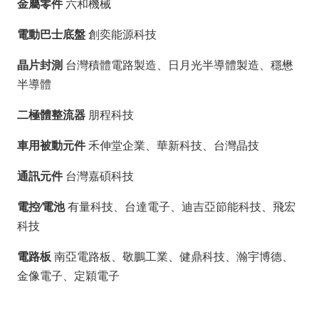
金屬零件
六和機械
電動巴士底盤
創奕能源科技
晶片封測
台灣積體電路製造、日月光半導體製造、穩懋
半導體
二極體整流器
朋程科技
車用被動元件
禾伸堂企業、華新科技、台灣晶技
通訊元件
台灣嘉碩科技
電控∕電池
有量科技、台達電子、迪吉亞節能科技、飛宏
科技
電路板
南亞電路板、敬鵬工業、健鼎科技、瀚宇博德、
金像電子、定穎電子