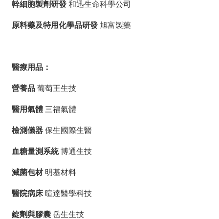
幹細胞製劑研發
和迅生命科學公司
隱
原料藥及特用化學品研發
旭富製藥
私
權
政
策
醫療用品：
網
營養品
葡萄王生技
站
醫用氣體
三福氣體
安
全
檢測儀器
保生國際生醫
政
策
血糖量測系統
博通生技
政
滅菌包材
明基材料
府
網
醫院病床
暄達醫學科技
站
資
錠劑與膠囊
岳生生技