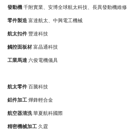
發動機
千附實業、安博全球航太科技、長異發動機維修
零件製造
富達航太、中興電工機械
航太扣件
豐達科技
觸控面板材
富晶通科技
工業馬達
六俊電機儀具
航太零件
百騰科技
鋁件加工
燁鋒輕合金
航空器清洗
華夏航科國際
精密機械加工
久霆