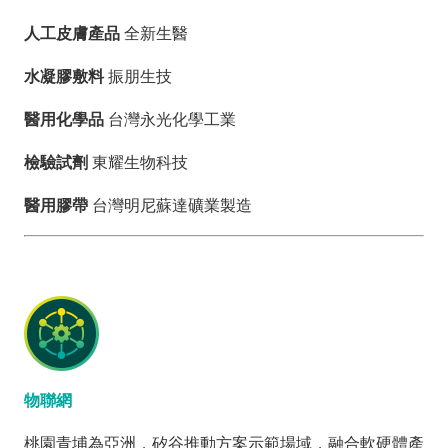
料
人工皮膚產品
全新生醫
開
放
水凝膠敷料
振朋生技
宣
告
醫用化學品
台灣永光化學工業
檢驗試劑
東耀生物科技
醫用膠帶
台灣明尼蘇達礦業製造
物聯網
桃園青埔為亞洲．矽谷推動方案示範場域，融合軟硬體產