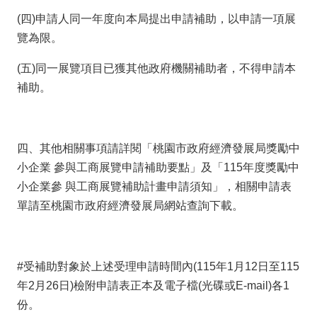
導
(四)申請人同一年度向本局提出申請補助，以申請一項展
覽
覽為限。
經
發
(五)同一展覽項目已獲其他政府機關補助者，不得申請本
局
補助。
桃
園
市
四、其他相關事項請詳閱「桃園市政府經濟發展局獎勵中
政
小企業 參與工商展覽申請補助要點」及「115年度獎勵中
府
小企業參 與工商展覽補助計畫申請須知」，相關申請表
單請至桃園市政府經濟發展局網站查詢下載。
E
n
g
l
#受補助對象於上述受理申請時間內(115年1月12日至115
i
年2月26日)檢附申請表正本及電子檔(光碟或E-mail)各1
s
份。
h