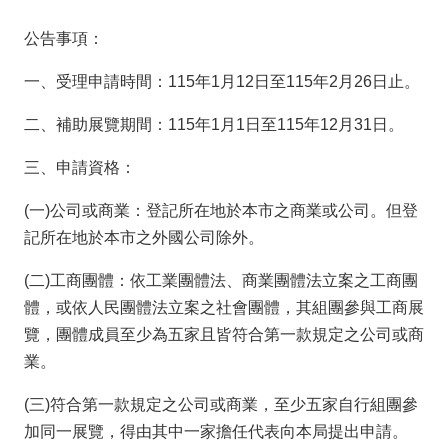
投
資
公告事項：
商
一、受理申請時間：115年1月12日至115年2月26日止。
機
二、補助展覽期間：115年1月1日至115年12月31日。
服
務
三、申請資格：
幫
手
(一)公司或商業：登記所在地於本市之商業或公司。但登
記所在地於本市之外國公司除外。
投
資
(二)工商團體：依工業團體法、商業團體法立案之工商團
體，或依人民團體法立案之社會團體，其組團參與工商展
回
覽，團體成員至少為五家且皆符合第一款規定之公司或商
首
業。
頁
(三)符合第一款規定之公司或商業，至少五家自行組團參
網
站
加同一展覽，得由其中一家擔任代表向本局提出申請。