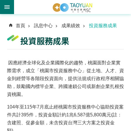
進
首頁
訊息中心
成果績效
投資服務成果
階
搜
投資服務成果
尋
因應經濟全球化及企業國際化的趨勢，桃園面對企業實
訊
際需求，成立「桃園市投資服務中心」從土地、人才、資
息
金到經營等各階段投資面向，提供法規或行政程序相關協
中
助，鼓勵國內標竿企業、跨國連鎖公司或新創企業扎根投
心
資桃園。
投
104年至115年7月底止經桃園市投資服務中心協助投資案
資
件共計395件，投資金額計約1兆6,587億5,800萬元(註：
優
勢
含建照、促參金額，未含投資台灣三大方案之投資金
額)。