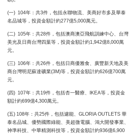
投
資
(一) 104年：共3件，包括永聯物流、美商好市多及華泰
商
名品城等，投資金額計約277億5,000萬元。
機
(二) 105年：共28件，包括澳商澳亞飛航訓練中心、台灣
服
美光及日商台灣四葉等，投資金額計約1,942億8,000萬
務
元。
幫
手
(三) 106年：共26件，包括日商優雅食、廣豐新天地及美
商台灣明尼蘇達礦業(3M)等，投資金額計約626億700萬
投
元。
資
(四) 107年：共19件，包括杏一醫療、IKEA等，投資金
回
額計約699億4,300萬元。
首
頁
(五) 108年：共25件，包括濾能、GLORIA OUTLETS 華
泰名品城、優勢國際綠能、美超微電腦、鴻大開發事業、
網
神準科技、中華精測科技等，投資金額計約936億6,900
站