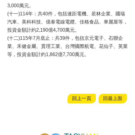
3,000萬元。
隱
(十一)114年：共40件，包括連距電機、若林企業、國瑞
私
汽車、美科科技、億泰電線電纜、佳格食品、車麗屋等，
權
投資金額計約2,190億4,700萬元。
政
(十二)115年7月底止：共39件，包括京元電子、石聯企
策
業、禾健金屬、貫理工業、台灣國際航電、花仙子、英業
網
等，投資金額計約1,862億7,700萬元。
站
安
全
政
策
回上一頁
回最上面
政
府
網
站
資
投資通招商網